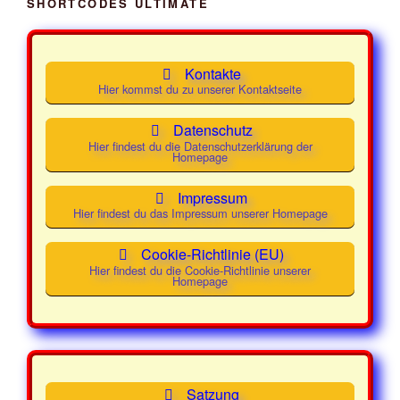
Mittwoch
04.
19:30 -
Mainstream
SHORTCODES ULTIMATE
e
Februar
21:30
h
2026
Uhr
o
b
Kontakte
e
Mittwoch
11.
19:30 -
Mainstream
Hier kommst du zu unserer Kontaktseite
n
Februar
21:30
2026
Uhr
Datenschutz
Hier findest du die Datenschutzerklärung der
Homepage
Mittwoch
18.
19:30 -
Class und
Februar
21:30
Mainstream
Impressum
2026
Uhr
Hier findest du das Impressum unserer Homepage
Mittwoch
25.
19:30 -
Class und
Cookie-Richtlinie (EU)
Februar
21:30
Mainstream
Hier findest du die Cookie-Richtlinie unserer
2026
Uhr
Homepage
Mittwoch
04. März
19:30 -
Class und
2026
21:30
Mainstream
Uhr
Satzung
Mittwoch
11. März
19:30 -
Class und