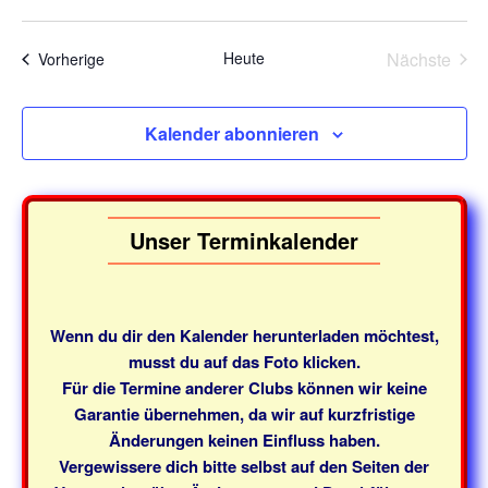
i
c
e
o
h
h
n
Heute
Nächste
Veranstaltungen
o
Vorherige
t
b
Veransta
e
e
n
n
Kalender abonnieren
,
N
a
Unser Terminkalender
v
i
g
Wenn du dir den Kalender herunterladen möchtest,
a
musst du auf das Foto klicken.
t
Für die Termine anderer Clubs können wir keine
i
Garantie übernehmen, da wir auf kurzfristige
o
Änderungen keinen Einfluss haben.
Vergewissere dich bitte selbst auf den Seiten der
n