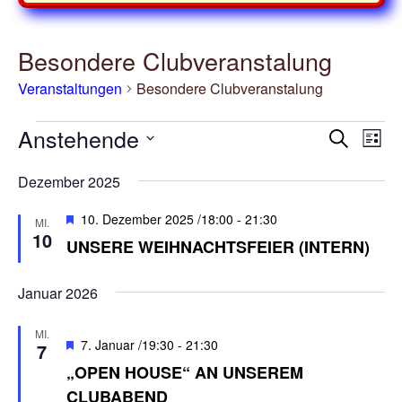
Besondere Clubveranstalung
Veranstaltungen
Besondere Clubveranstalung
Veranstaltungen
Anstehende
V
V
S
L
e
e
u
D
i
r
Dezember 2025
r
c
a
s
a
t
h
a
t
H
10. Dezember 2025 /18:00
-
21:30
n
MI.
u
e
n
e
10
e
UNSERE WEIHNACHTSFEIER (INTERN)
s
m
r
s
t
v
w
t
o
a
Januar 2026
ä
r
a
l
h
g
l
MI.
t
l
e
H
7. Januar /19:30
-
21:30
7
h
u
e
t
e
„OPEN HOUSE“ AN UNSEREM
o
r
n
n
u
b
CLUBABEND
v
.