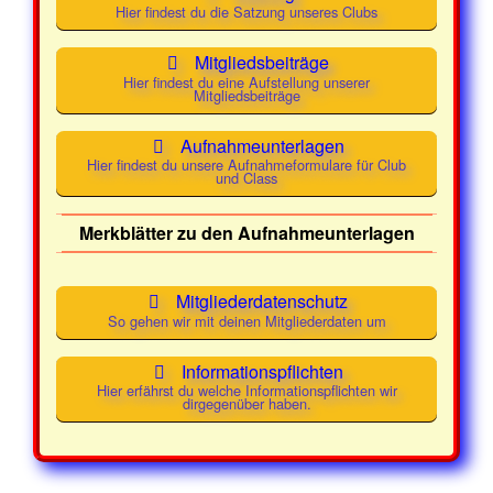
Hier findest du die Satzung unseres Clubs
2026
21:30
Mainstream
Uhr
Mitgliedsbeiträge
Hier findest du eine Aufstellung unserer
Mittwoch
18. März
19:30 -
Class und
Mitgliedsbeiträge
2026
21:30
Mainstream
Uhr
Aufnahmeunterlagen
Hier findest du unsere Aufnahmeformulare für Club
und Class
Mittwoch
25. März
19:30 -
Class und
2026
21:30
Mainstream
Merkblätter zu den Aufnahmeunterlagen
Uhr
Mittwoch
01. April
19:00 -
Class und
Mitgliederdatenschutz
2026
21:30
Mainstream
So gehen wir mit deinen Mitgliederdaten um
Uhr
Informationspflichten
Mittwoch
08. April
19:00 -
Class und
Hier erfährst du welche Informationspflichten wir
dirgegenüber haben.
2026
21:30
Mainstream
Uhr
Mittwoch
15. April
19:00 -
Class und