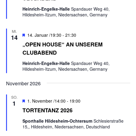
g
e
n
o
n
A
Heinrich-Engelke-Halle
Spandauer Weg 40,
r
g
Hildesheim-Itzum, Niedersachsen, Germany
g
n
e
e
s
h
n
i
MI.
o
H
14. Januar /19:30
-
21:30
14
S
b
c
e
„OPEN HOUSE“ AN UNSEREM
e
u
h
r
n
CLUBABEND
v
t
c
o
e
h
Heinrich-Engelke-Halle
Spandauer Weg 40,
r
n
Hildesheim-Itzum, Niedersachsen, Germany
g
e
e
-
u
h
November 2026
N
o
n
a
b
d
SO.
e
v
H
1. November /14:00
-
19:00
1
n
A
e
i
TORTENTANZ 2026
r
n
g
v
Sporthalle Hildesheim-Ochtersum
Schlesierstraße
s
a
o
15,, Hildesheim, Niedersachsen, Deutschland
t
r
i
g