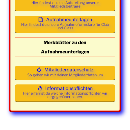
Hier findest du eine Aufstellung unserer
Mittwoch
18. März
19:30 -
Class und
Mitgliedsbeiträge
2026
21:30
Mainstream
Uhr
Aufnahmeunterlagen
Hier findest du unsere Aufnahmeformulare für Club
und Class
Mittwoch
25. März
19:30 -
Class und
2026
21:30
Mainstream
Merkblätter zu den
Uhr
Aufnahmeunterlagen
Mittwoch
01. April
19:00 -
Class und
2026
21:30
Mainstream
Mitgliederdatenschutz
Uhr
So gehen wir mit deinen Mitgliederdaten um
Mittwoch
08. April
19:00 -
Class und
Informationspflichten
2026
21:30
Mainstream
Hier erfährst du welche Informationspflichten wir
Uhr
dirgegenüber haben.
Mittwoch
15. April
19:00 -
Class und
2026
21:30
Mainstream
Uhr