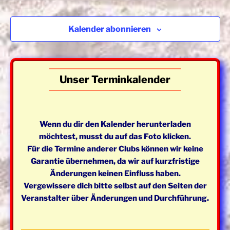
a
e
n
u
n
s
m
Kalender abonnieren
s
t
w
t
a
ä
a
l
h
l
t
l
Unser Terminkalender
e
u
t
n
n
u
.
g
n
Wenn du dir den Kalender herunterladen
A
g
möchtest, musst du auf das Foto klicken.
n
e
Für die Termine anderer Clubs können wir keine
s
n
Garantie übernehmen, da wir auf kurzfristige
i
S
Änderungen keinen Einfluss haben.
c
Vergewissere dich bitte selbst auf den Seiten der
u
h
Veranstalter über Änderungen und Durchführung.
t
c
e
h
n