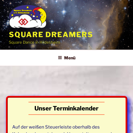
Zum
Inhalt
springen
SQUARE DREAMERS
Square Dance in Hildesheim
Menü
Unser Terminkalender
Auf der weißen Steuerleiste oberhalb des