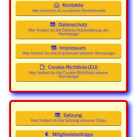
v
b
Kontakte
e
Mittwoch
11. Februar
19:30 -
Mainstream
i
Hier kommst du zu unserer Kontaktseite
n
2026
21:30
g
Uhr
Datenschutz
a
Hier findest du die Datenschutzerklärung der
Homepage
Mittwoch
18. Februar
19:30 -
Class und
t
2026
21:30
Mainstream
i
Impressum
Uhr
o
Hier findest du das Impressum unserer Homepage
n
Mittwoch
25. Februar
19:30 -
Class und
Cookie-Richtlinie (EU)
2026
21:30
Mainstream
Hier findest du die Cookie-Richtlinie unserer
Uhr
Homepage
Mittwoch
04. März
19:30 -
Class und
2026
21:30
Mainstream
Uhr
Satzung
Mittwoch
11. März
19:30 -
Class und
Hier findest du die Satzung unseres Clubs
2026
21:30
Mainstream
Uhr
Mitgliedsbeiträge