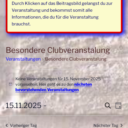
Durch Klicken auf das Beitragsbild gelangst du zur
Veranstaltung und bekommst somit alle
Informationen, die du für die Veranstaltung
brauchst.
Besondere Clubveranstalung
Veranstaltungen
Besondere Clubveranstalung
Veranstaltungen
Keine Veranstaltungen für 15. November 2025
für
vorgesehen. Hier geht es zu den
nächsten
H
15.
bevorstehenden Veranstaltungen
.
i
November
n
w
15.11.2025
V
V
2025
S
T
e
u
e
e
i
a
D
c
r
s
g
r
a
h
Vorheriger Tag
Nächster Tag
a
t