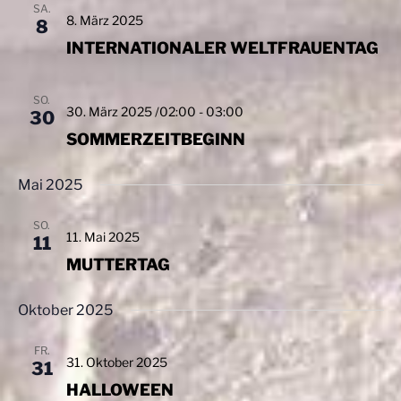
a
l
SA.
h
8. März 2025
8
l
t
l
INTERNATIONALER WELTFRAUENTAG
e
u
t
n
n
u
.
g
SO.
n
30. März 2025 /02:00
-
03:00
30
A
g
SOMMERZEITBEGINN
n
e
s
n
Mai 2025
i
S
c
SO.
u
h
11. Mai 2025
11
t
c
MUTTERTAG
e
h
n
e
Oktober 2025
-
u
N
FR.
n
31. Oktober 2025
31
a
d
HALLOWEEN
v