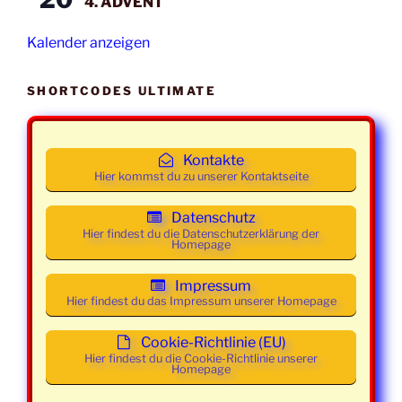
4. ADVENT
2026
21:30
Mainstream
Uhr
Kalender anzeigen
Mittwoch
04. März
19:30 -
Class und
2026
21:30
Mainstream
SHORTCODES ULTIMATE
Uhr
Mittwoch
11. März
19:30 -
Class und
2026
Kontakte
21:30
Mainstream
Hier kommst du zu unserer Kontaktseite
Uhr
Datenschutz
Mittwoch
18. März
19:30 -
Class und
Hier findest du die Datenschutzerklärung der
2026
21:30
Mainstream
Homepage
Uhr
Impressum
Mittwoch
25. März
19:30 -
Class und
Hier findest du das Impressum unserer Homepage
2026
21:30
Mainstream
Uhr
Cookie-Richtlinie (EU)
Hier findest du die Cookie-Richtlinie unserer
Homepage
Mittwoch
01. April
19:00 -
Class und
2026
21:30
Mainstream