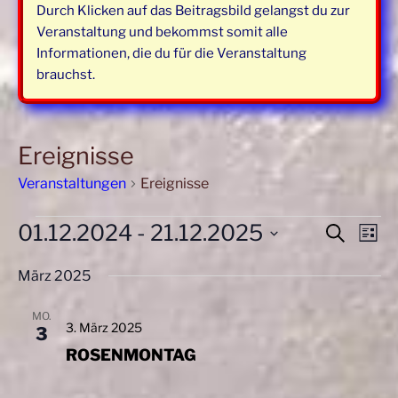
Durch Klicken auf das Beitragsbild gelangst du zur
Veranstaltung und bekommst somit alle
Informationen, die du für die Veranstaltung
brauchst.
Ereignisse
Veranstaltungen
Ereignisse
Veranstaltungen
01.12.2024
 - 
21.12.2025
V
V
S
L
u
e
e
i
D
c
r
März 2025
s
r
a
h
t
a
t
a
e
e
MO.
n
u
3. März 2025
n
3
s
m
ROSENMONTAG
s
t
w
t
a
ä