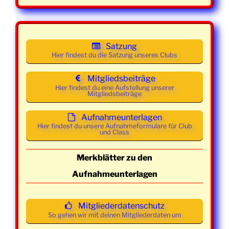
Uhr
Mittwoch
08. April
19:00 -
Class und
2026
21:30
Mainstream
Satzung
Uhr
Hier findest du die Satzung unseres Clubs
Mittwoch
15. April
19:00 -
Class und
Mitgliedsbeiträge
2026
21:30
Mainstream
Hier findest du eine Aufstellung unserer
Mitgliedsbeiträge
Uhr
Aufnahmeunterlagen
Mittwoch
22. April
19:00 -
Class und
Hier findest du unsere Aufnahmeformulare für Club
2026
21:30
Mainstream
und Class
Uhr
Merkblätter zu den
Mittwoch
29. April
19:00 -
Class und
Aufnahmeunterlagen
2026
21:30
Mainstream
Uhr
Mitgliederdatenschutz
Mittwoch
06. Mai
19:00 -
Class und
So gehen wir mit deinen Mitgliederdaten um
2026
21:30
Mainstream