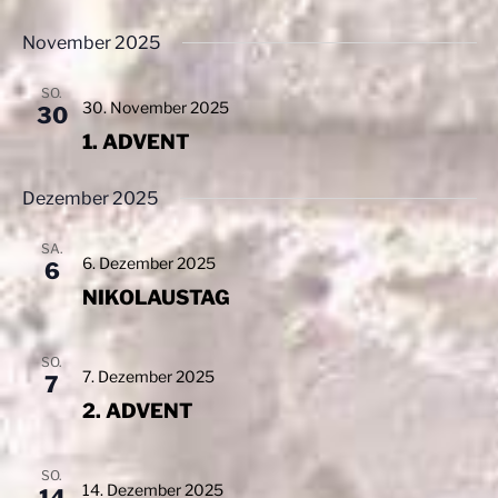
A
i
n
g
November 2025
s
a
SO.
t
i
30. November 2025
30
i
c
1. ADVENT
o
h
n
t
Dezember 2025
e
SA.
n
6. Dezember 2025
6
,
NIKOLAUSTAG
N
a
SO.
7. Dezember 2025
v
7
2. ADVENT
i
g
a
SO.
14. Dezember 2025