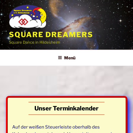
Zum
Inhalt
springen
SQUARE DREAMERS
Square Dance in Hildesheim
Menü
Unser Terminkalender
Auf der weißen Steuerleiste oberhalb des