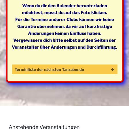
Wenn du dir den Kalender herunterladen
möchtest, musst du auf das Foto klicken.
Für die Termine anderer Clubs können wir keine
Garantie übernehmen, da wir auf kurzfristige
Änderungen keinen Einfluss haben.
Vergewissere dich bitte selbst auf den Seiten der
Veranstalter über Änderungen und Durchführung.
Terminliste der nächsten Tanzabende
Tag
Datum
Beginn
Level
Beson
Mittwoch
07. Januar
19:30 -
Mainstream
Open 
2026
21:30
Uhr
Mittwoch
14. Januar
19:30 -
Mainstream
Open 
Anstehende Veranstaltungen