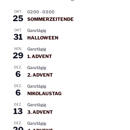
2026
21:30
Uhr
OKT.
02:00
-
03:00
25
SOMMERZEITENDE
Mittwoch
21. Januar
19:30 -
Mainstream
2026
21:30
OKT.
Ganztägig
31
Uhr
HALLOWEEN
Mittwoch
04. Februar
19:30 -
Mainstream
NOV.
Ganztägig
29
2026
21:30
1. ADVENT
Uhr
DEZ.
Ganztägig
6
Mittwoch
11. Februar
19:30 -
Mainstream
2. ADVENT
2026
21:30
DEZ.
Ganztägig
Uhr
6
NIKOLAUSTAG
Mittwoch
18. Februar
19:30 -
Class und
DEZ.
Ganztägig
2026
21:30
Mainstream
13
3. ADVENT
Uhr
DEZ.
Ganztägig
Mittwoch
25. Februar
19:30 -
Class und
20