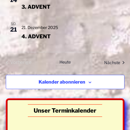
14
t
3. ADVENT
i
o
SO.
n
21. Dezember 2025
21
4. ADVENT
Vorherige
Heute
Veran
Nächste
Veranstaltungen
Kalender abonnieren
Unser Terminkalender