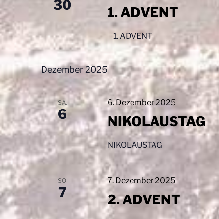
s
30
1. ADVENT
t
e
l
i
1. ADVENT
w
o
o
r
n
Dezember 2025
t
.
6. Dezember 2025
SA.
6
NIKOLAUSTAG
NIKOLAUSTAG
7. Dezember 2025
SO.
7
2. ADVENT