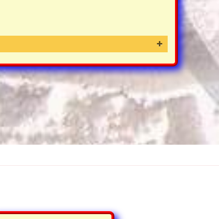
erheit
ouse
ouse