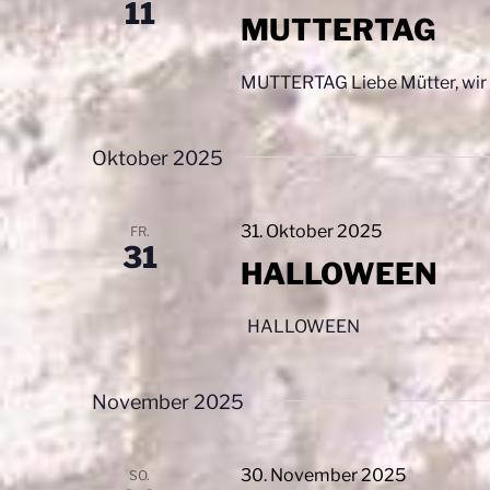
11
i
a
MUTTERTAG
c
n
s
MUTTERTAG Liebe Mütter, wir 
h
t
t
a
l
Oktober 2025
e
t
n
u
n
31. Oktober 2025
FR.
,
31
g
HALLOWEEN
N
e
n
a
HALLOWEEN
S
v
c
h
i
November 2025
l
g
ü
s
30. November 2025
SO.
a