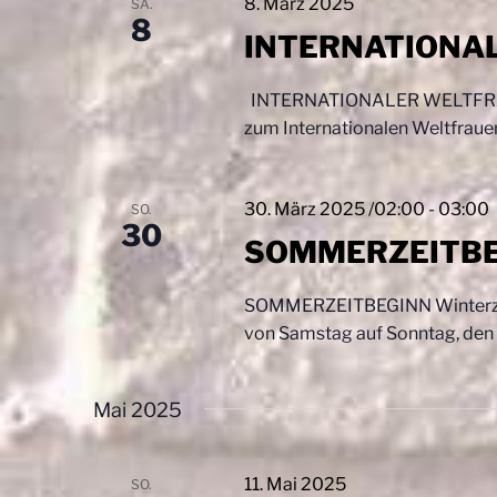
8. März 2025
SA.
n
8
n
g
INTERNATIONA
S
e
b
INTERNATIONALER WELTFRAUEN
u
e
zum Internationalen Weltfraue
c
n
.
h
S
30. März 2025 /02:00
-
03:00
SO.
e
u
30
SOMMERZEITBE
c
u
h
n
e
SOMMERZEITBEGINN Winterzeit 
n
von Samstag auf Sonntag, den 2
d
a
A
c
Mai 2025
h
n
V
s
e
11. Mai 2025
SO.
r