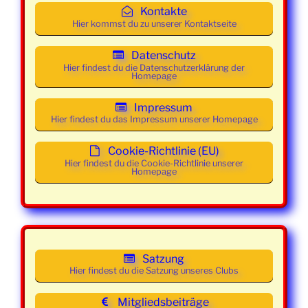
2026
Kontakte
21:30
Mainstream
Hier kommst du zu unserer Kontaktseite
Uhr
Datenschutz
Mittwoch
18. März
19:30 -
Class und
Hier findest du die Datenschutzerklärung der
2026
21:30
Mainstream
Homepage
Uhr
Impressum
Mittwoch
25. März
19:30 -
Class und
Hier findest du das Impressum unserer Homepage
2026
21:30
Mainstream
Uhr
Cookie-Richtlinie (EU)
Hier findest du die Cookie-Richtlinie unserer
Homepage
Mittwoch
01. April
19:00 -
Class und
2026
21:30
Mainstream
Uhr
Mittwoch
08. April
19:00 -
Class und
2026
21:30
Mainstream
Satzung
Uhr
Hier findest du die Satzung unseres Clubs
Mittwoch
15. April
19:00 -
Class und
Mitgliedsbeiträge