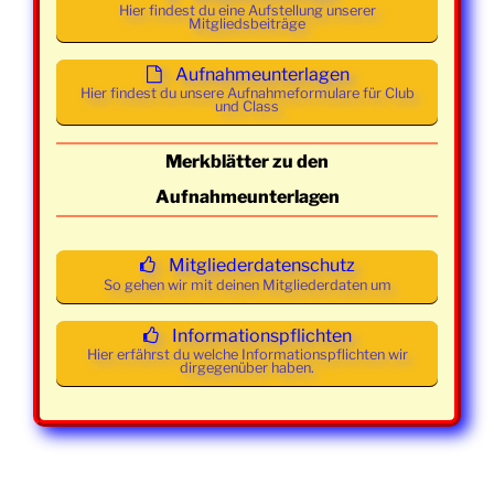
2026
21:30
Mainstream
Hier findest du eine Aufstellung unserer
Mitgliedsbeiträge
Uhr
Aufnahmeunterlagen
Mittwoch
22. April
19:00 -
Class und
Hier findest du unsere Aufnahmeformulare für Club
2026
21:30
Mainstream
und Class
Uhr
Merkblätter zu den
Mittwoch
29. April
19:00 -
Class und
Aufnahmeunterlagen
2026
21:30
Mainstream
Uhr
Mitgliederdatenschutz
Mittwoch
06. Mai
19:00 -
Class und
So gehen wir mit deinen Mitgliederdaten um
2026
21:30
Mainstream
Uhr
Informationspflichten
Hier erfährst du welche Informationspflichten wir
dirgegenüber haben.
Mittwoch
13. Mai
19:00 -
Class und
2026
21:30
Mainstream
Uhr
Mittwoch
20. Mai
19:00 -
Class und