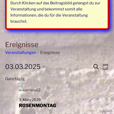
Durch Klicken auf das Beitragsbild gelangst du zur
Veranstaltung und bekommst somit alle
Informationen, die du für die Veranstaltung
brauchst.
Ereignisse
Veranstaltungen
Ereignisse
Veranstaltungen
03.03.2025
V
V
S
T
u
für
e
e
a
D
c
r
Ganztägig
3.
g
r
a
h
a
März
t
a
e
n
u
2025
n
s
m
3. März 2025
s
t
w
ROSENMONTAG
t
a
ä