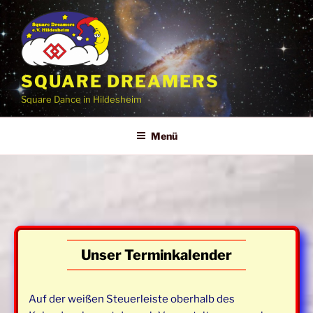
Zum
Inhalt
springen
SQUARE DREAMERS
Square Dance in Hildesheim
Menü
Unser Terminkalender
Auf der weißen Steuerleiste oberhalb des