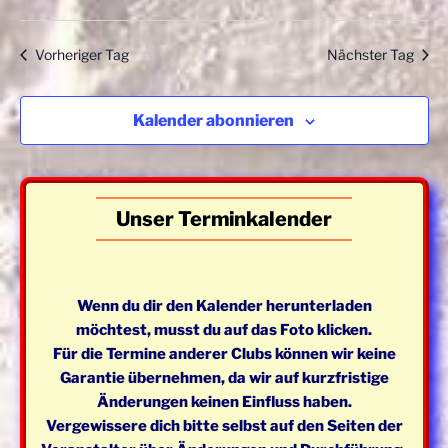
a
l
h
l
t
l
Vorheriger Tag
Nächster Tag
e
u
t
n
n
u
.
g
n
Kalender abonnieren
A
g
n
e
s
n
i
Unser Terminkalender
S
c
u
h
t
c
Wenn du dir den Kalender herunterladen
e
h
möchtest, musst du auf das Foto klicken.
n
e
Für die Termine anderer Clubs können wir keine
-
u
Garantie übernehmen, da wir auf kurzfristige
N
n
Änderungen keinen Einfluss haben.
a
Vergewissere dich bitte selbst auf den Seiten der
d
v