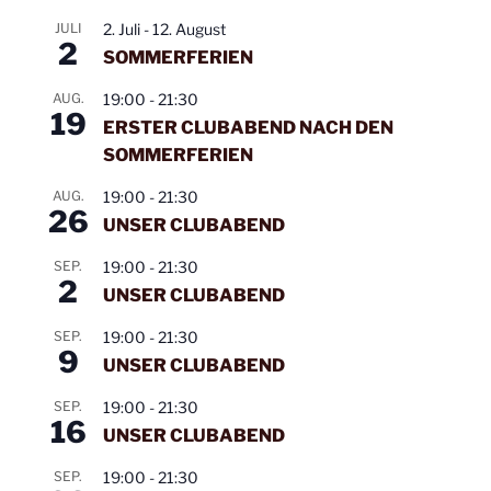
Mittwoch
14. Januar
19:30 -
Mainstream
Ope
JULI
2. Juli
-
12. August
2
2026
21:30
SOMMERFERIEN
Uhr
AUG.
19:00
-
21:30
19
Mittwoch
21. Januar
19:30 -
Mainstream
ERSTER CLUBABEND NACH DEN
2026
21:30
SOMMERFERIEN
Uhr
AUG.
19:00
-
21:30
26
Mittwoch
04. Februar
19:30 -
Mainstream
UNSER CLUBABEND
2026
21:30
SEP.
19:00
-
21:30
Uhr
2
UNSER CLUBABEND
Mittwoch
11. Februar
19:30 -
Mainstream
SEP.
19:00
-
21:30
2026
21:30
9
UNSER CLUBABEND
Uhr
SEP.
19:00
-
21:30
Mittwoch
18. Februar
19:30 -
Class und
16
UNSER CLUBABEND
2026
21:30
Mainstream
Uhr
SEP.
19:00
-
21:30