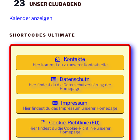
23
UNSER CLUBABEND
Mittwoch
25. Februar
19:30 -
Class und
2026
21:30
Mainstream
Kalender anzeigen
Uhr
Mittwoch
04. März
19:30 -
Class und
SHORTCODES ULTIMATE
2026
21:30
Mainstream
Uhr
Kontakte
Mittwoch
11. März
19:30 -
Class und
Hier kommst du zu unserer Kontaktseite
2026
21:30
Mainstream
Uhr
Datenschutz
Hier findest du die Datenschutzerklärung der
Homepage
Mittwoch
18. März
19:30 -
Class und
2026
21:30
Mainstream
Impressum
Uhr
Hier findest du das Impressum unserer Homepage
Mittwoch
25. März
19:30 -
Class und
Cookie-Richtlinie (EU)
2026
21:30
Mainstream
Hier findest du die Cookie-Richtlinie unserer
Homepage
Uhr