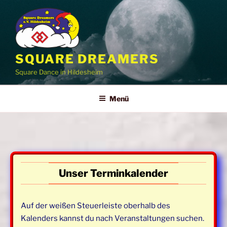
Zum
Inhalt
springen
SQUARE DREAMERS
Square Dance in Hildesheim
Menü
Unser Terminkalender
Auf der weißen Steuerleiste oberhalb des
Kalenders kannst du nach Veranstaltungen suchen.