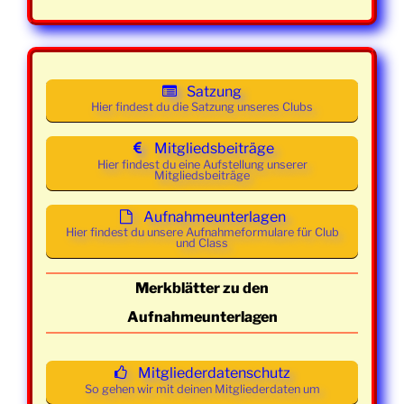
Mittwoch
01. April
19:00 -
Class und
2026
21:30
Mainstream
Uhr
Satzung
Mittwoch
08. April
19:00 -
Class und
Hier findest du die Satzung unseres Clubs
2026
21:30
Mainstream
Uhr
Mitgliedsbeiträge
Hier findest du eine Aufstellung unserer
Mitgliedsbeiträge
Mittwoch
15. April
19:00 -
Class und
2026
21:30
Mainstream
Aufnahmeunterlagen
Uhr
Hier findest du unsere Aufnahmeformulare für Club
und Class
Mittwoch
22. April
19:00 -
Class und
2026
21:30
Mainstream
Merkblätter zu den
Uhr
Aufnahmeunterlagen
Mittwoch
29. April
19:00 -
Class und
2026
21:30
Mainstream
Mitgliederdatenschutz
Uhr
So gehen wir mit deinen Mitgliederdaten um