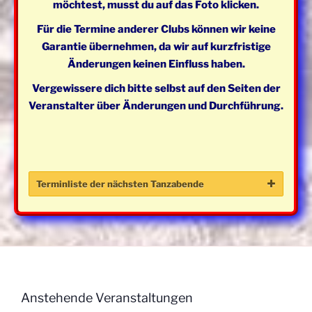
möchtest, musst du auf das Foto klicken.
Für die Termine anderer Clubs können wir keine
Garantie übernehmen, da wir auf kurzfristige
Änderungen keinen Einfluss haben.
Vergewissere dich bitte selbst auf den Seiten der
Veranstalter über Änderungen und Durchführung.
Terminliste der nächsten Tanzabende
Tag
Datum
Beginn
Level
Bes
Mittwoch
07. Januar
19:30 -
Mainstream
Ope
2026
21:30
Anstehende Veranstaltungen
Uhr