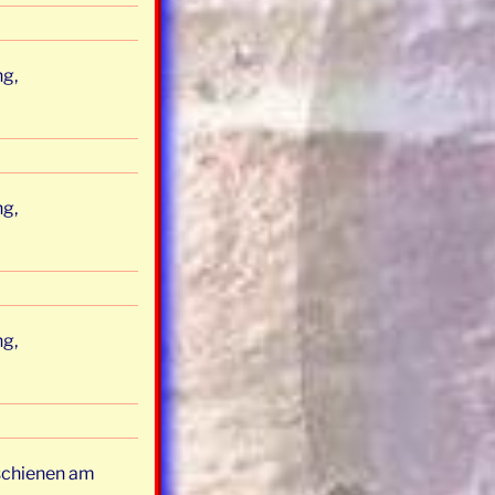
ng,
ng,
ng,
rschienen am