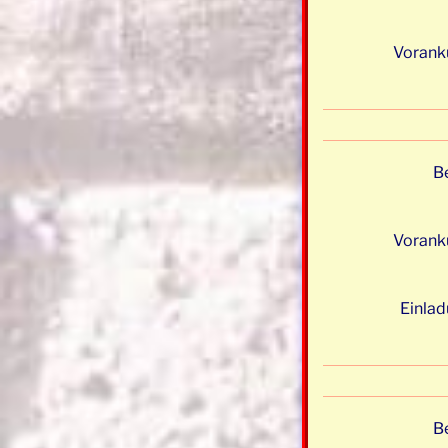
Vorankü
Be
Vorankü
Einlad
Be