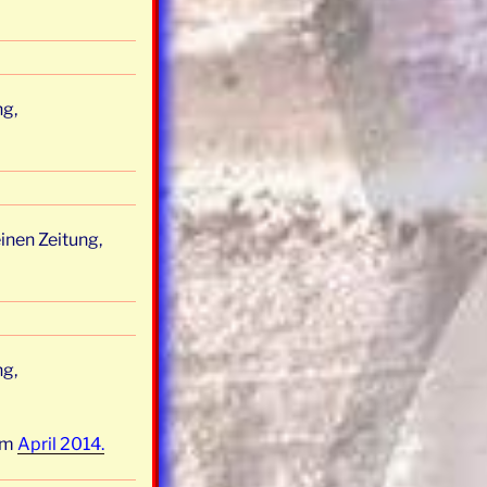
ng,
inen Zeitung,
ng,
 im
April 2014.