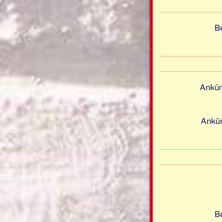
Be
Ankün
Ankün
Be