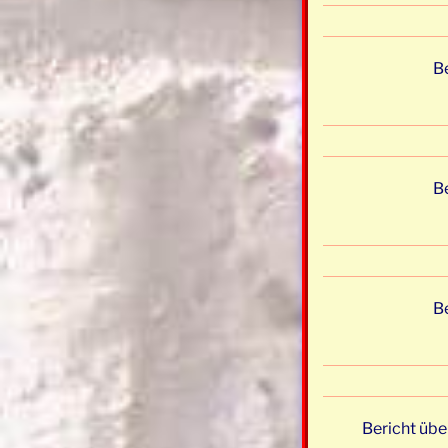
Be
Be
Be
Bericht übe