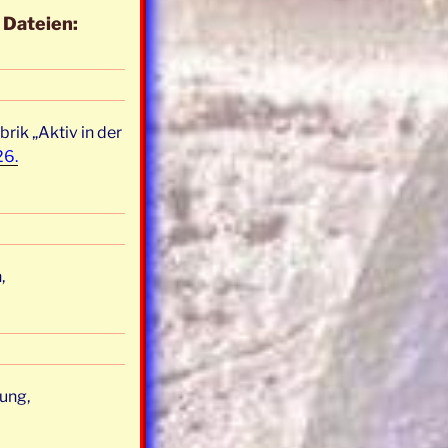
 Dateien:
rik „Aktiv in der
26.
,
ung,