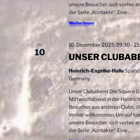
n
unsere Besucher, sich vorher a
n
g
der Seite „Kontakte“. Eine
…
S
e
Weiterlesen
b
u
e
c
n
10. Dezember 2025 /19:30
-
21
MI.
.
10
h
UNSER CLUBAB
S
e
u
c
Heinrich-Engelke-Halle
Spanda
u
h
Germany
n
e
Unser Clubabend Die Square D
n
d
Mittwochabend in der Heinrich-
a
Besucher aus anderen Clubs, di
A
c
immer willkommen. Um auf kurz
h
n
unsere Besucher, sich vorher a
V
s
e
der Seite „Kontakte“. Eine
…
r