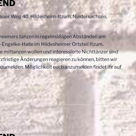
END
uer Weg 40, Hildesheim-Itzum, Niedersachsen,
reamers tanzen in regelmäßigen Abständen am
Engelke-Halle im Hildesheimer Ortsteil Itzum.
e mittanzen wollen und interessierte Nichttänzer sind
fristige Änderungen reagieren zu können, bitten wir
nzumelden. Möglichkeit euch anzumelden findet ihr auf