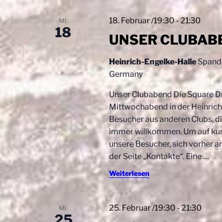
s
t
e
18. Februar /19:30
-
21:30
MI.
l
18
i
w
UNSER CLUBAB
o
o
r
Heinrich-Engelke-Halle
Spanda
n
t
Germany
.
Unser Clubabend Die Square D
Mittwochabend in der Heinrich-
Besucher aus anderen Clubs, di
immer willkommen. Um auf kurz
unsere Besucher, sich vorher a
der Seite „Kontakte“. Eine
…
Weiterlesen
25. Februar /19:30
-
21:30
MI.
25