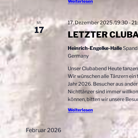
Weiterlesen
i
a
c
n
s
17. Dezember 2025 /19:30
-
21
MI.
h
t
17
LETZTER CLUB
t
a
l
e
Heinrich-Engelke-Halle
Spanda
t
Germany
n
u
n
,
Unser Clubabend Heute tanzen 
g
Wir wünschen alle Tänzern ein 
N
e
Jahr 2026. Besucher aus andere
n
a
Nichttänzer sind immer willko
S
können, bitten wir unsere Besu
v
c
h
Weiterlesen
i
l
g
ü
Februar 2026
s
a