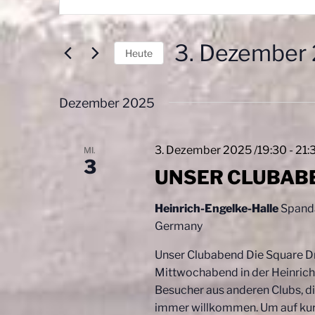
e
i
t
r
t
3. Dezember
a
e
Heute
S
D
n
c
a
s
h
Dezember 2025
t
l
u
t
ü
m
3. Dezember 2025 /19:30
-
21:
MI.
a
s
w
3
s
UNSER CLUBAB
ä
l
e
h
t
l
Heinrich-Engelke-Halle
Spanda
l
w
Germany
e
u
o
n
n
r
Unser Clubabend Die Square D
.
t
Mittwochabend in der Heinrich-
g
e
Besucher aus anderen Clubs, di
e
i
immer willkommen. Um auf kurz