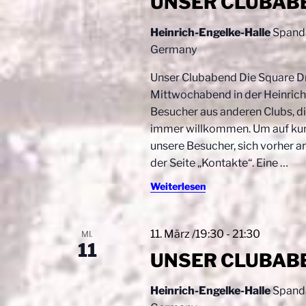
UNSER CLUBAB
Heinrich-Engelke-Halle
Spanda
Germany
Unser Clubabend Die Square D
Mittwochabend in der Heinrich-
Besucher aus anderen Clubs, di
immer willkommen. Um auf kurz
unsere Besucher, sich vorher a
der Seite „Kontakte“. Eine
…
Weiterlesen
11. März /19:30
-
21:30
MI.
11
UNSER CLUBAB
Heinrich-Engelke-Halle
Spanda