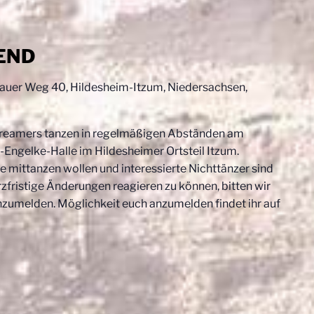
END
uer Weg 40, Hildesheim-Itzum, Niedersachsen,
reamers tanzen in regelmäßigen Abständen am
Engelke-Halle im Hildesheimer Ortsteil Itzum.
e mittanzen wollen und interessierte Nichttänzer sind
fristige Änderungen reagieren zu können, bitten wir
nzumelden. Möglichkeit euch anzumelden findet ihr auf