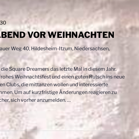
:30
ABEND VOR WEIHNACHTEN
uer Weg 40, Hildesheim-Itzum, Niedersachsen,
die Square Dreamers das letzte Mal in diesem Jahr.
frohes Weihnachtsfest und einen guten Rutsch ins neue
n Clubs, die mittanzen wollen und interessierte
mmen. Um auf kurzfristige Änderungen reagieren zu
cher, sich vorher anzumelden.
…