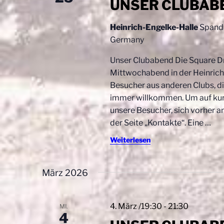
UNSER CLUBAB
Heinrich-Engelke-Halle
Spanda
Germany
Unser Clubabend Die Square D
Mittwochabend in der Heinrich-
Besucher aus anderen Clubs, di
immer willkommen. Um auf kurz
unsere Besucher, sich vorher a
der Seite „Kontakte“. Eine
…
Weiterlesen
März 2026
4. März /19:30
-
21:30
MI.
4