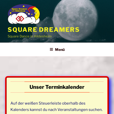
Zum
Inhalt
springen
SQUARE DREAMERS
Square Dance in Hildesheim
Menü
Unser Terminkalender
Auf der weißen Steuerleiste oberhalb des
Kalenders kannst du nach Veranstaltungen suchen.