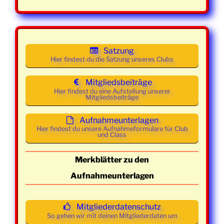
Mittwoch
01. April
19:00 -
Class und
2026
21:30
Mainstream
Uhr
Satzung
Mittwoch
08. April
19:00 -
Class und
Hier findest du die Satzung unseres Clubs
2026
21:30
Mainstream
Uhr
Mitgliedsbeiträge
Hier findest du eine Aufstellung unserer
Mitgliedsbeiträge
Mittwoch
15. April
19:00 -
Class und
2026
21:30
Mainstream
Aufnahmeunterlagen
Uhr
Hier findest du unsere Aufnahmeformulare für Club
und Class
Mittwoch
22. April
19:00 -
Class und
2026
21:30
Mainstream
Merkblätter zu den
Uhr
Aufnahmeunterlagen
Mittwoch
29. April
19:00 -
Class und
2026
21:30
Mainstream
Mitgliederdatenschutz
Uhr
So gehen wir mit deinen Mitgliederdaten um