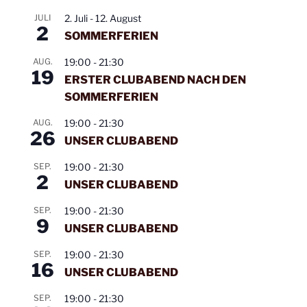
Mittwoch
14. Januar
19:30 -
Mainstream
Ope
JULI
2. Juli
-
12. August
2
2026
21:30
SOMMERFERIEN
Uhr
AUG.
19:00
-
21:30
19
Mittwoch
21. Januar
19:30 -
Mainstream
ERSTER CLUBABEND NACH DEN
2026
21:30
SOMMERFERIEN
Uhr
AUG.
19:00
-
21:30
26
Mittwoch
04. Februar
19:30 -
Mainstream
UNSER CLUBABEND
2026
21:30
SEP.
19:00
-
21:30
Uhr
2
UNSER CLUBABEND
Mittwoch
11. Februar
19:30 -
Mainstream
SEP.
19:00
-
21:30
2026
21:30
9
UNSER CLUBABEND
Uhr
SEP.
19:00
-
21:30
Mittwoch
18. Februar
19:30 -
Class und
16
UNSER CLUBABEND
2026
21:30
Mainstream
Uhr
SEP.
19:00
-
21:30