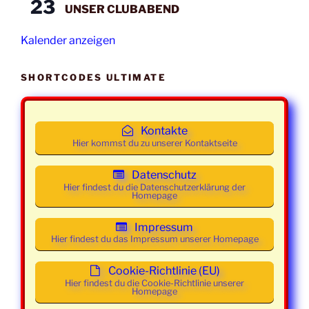
23
UNSER CLUBABEND
Mittwoch
25. Februar
19:30 -
Class und
2026
21:30
Mainstream
Kalender anzeigen
Uhr
Mittwoch
04. März
19:30 -
Class und
SHORTCODES ULTIMATE
2026
21:30
Mainstream
Uhr
Kontakte
Mittwoch
11. März
19:30 -
Class und
Hier kommst du zu unserer Kontaktseite
2026
21:30
Mainstream
Uhr
Datenschutz
Hier findest du die Datenschutzerklärung der
Homepage
Mittwoch
18. März
19:30 -
Class und
2026
21:30
Mainstream
Impressum
Uhr
Hier findest du das Impressum unserer Homepage
Mittwoch
25. März
19:30 -
Class und
Cookie-Richtlinie (EU)
2026
21:30
Mainstream
Hier findest du die Cookie-Richtlinie unserer
Homepage
Uhr