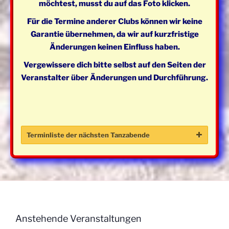
möchtest, musst du auf das Foto klicken.
Für die Termine anderer Clubs können wir keine
Garantie übernehmen, da wir auf kurzfristige
Änderungen keinen Einfluss haben.
Vergewissere dich bitte selbst auf den Seiten der
Veranstalter über Änderungen und Durchführung.
Terminliste der nächsten Tanzabende
Tag
Datum
Beginn
Level
Bes
Mittwoch
07. Januar
19:30 -
Mainstream
Ope
2026
21:30
Anstehende Veranstaltungen
Uhr