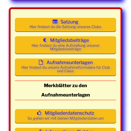
2026
21:30
Mainstream
Uhr
Satzung
Mittwoch
08. April
19:00 -
Class und
Hier findest du die Satzung unseres Clubs
2026
21:30
Mainstream
Uhr
Mitgliedsbeiträge
Hier findest du eine Aufstellung unserer
Mitgliedsbeiträge
Mittwoch
15. April
19:00 -
Class und
2026
21:30
Mainstream
Aufnahmeunterlagen
Uhr
Hier findest du unsere Aufnahmeformulare für Club
und Class
Mittwoch
22. April
19:00 -
Class und
2026
21:30
Mainstream
Merkblätter zu den
Uhr
Aufnahmeunterlagen
Mittwoch
29. April
19:00 -
Class und
2026
21:30
Mainstream
Mitgliederdatenschutz
Uhr
So gehen wir mit deinen Mitgliederdaten um
Mittwoch
06. Mai
19:00 -
Class und