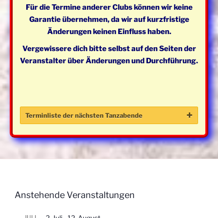
Für die Termine anderer Clubs können wir keine
Garantie übernehmen, da wir auf kurzfristige
Änderungen keinen Einfluss haben.
Vergewissere dich bitte selbst auf den Seiten der
Veranstalter über Änderungen und Durchführung.
Terminliste der nächsten Tanzabende
Tag
Datum
Beginn
Level
Bes
Mittwoch
07. Januar
19:30 -
Mainstream
Ope
2026
21:30
Anstehende Veranstaltungen
Uhr
Mittwoch
14. Januar
19:30 -
Mainstream
Ope
JULI
2. Juli
-
12. August