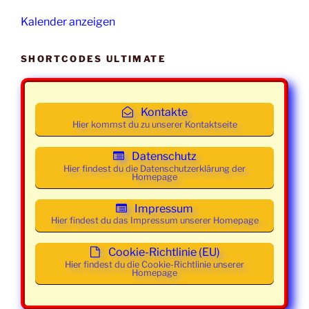
2026
21:30
Mainstream
Kalender anzeigen
Uhr
Mittwoch
04. März
19:30 -
Class und
SHORTCODES ULTIMATE
2026
21:30
Mainstream
Uhr
Kontakte
Mittwoch
11. März
19:30 -
Class und
Hier kommst du zu unserer Kontaktseite
2026
21:30
Mainstream
Uhr
Datenschutz
Hier findest du die Datenschutzerklärung der
Homepage
Mittwoch
18. März
19:30 -
Class und
2026
21:30
Mainstream
Impressum
Uhr
Hier findest du das Impressum unserer Homepage
Mittwoch
25. März
19:30 -
Class und
Cookie-Richtlinie (EU)
2026
21:30
Mainstream
Hier findest du die Cookie-Richtlinie unserer
Homepage
Uhr
Mittwoch
01. April
19:00 -
Class und