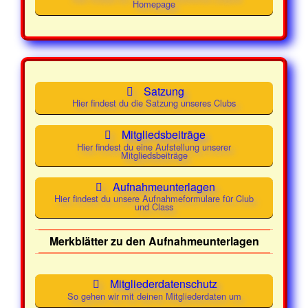
Homepage
Mittwoch
01. April
19:00 -
Class und
2026
21:30
Mainstream
Uhr
Mittwoch
08. April
19:00 -
Class und
2026
21:30
Mainstream
Satzung
Uhr
Hier findest du die Satzung unseres Clubs
Mittwoch
15. April
19:00 -
Class und
Mitgliedsbeiträge
2026
21:30
Mainstream
Hier findest du eine Aufstellung unserer
Mitgliedsbeiträge
Uhr
Aufnahmeunterlagen
Mittwoch
22. April
19:00 -
Class und
Hier findest du unsere Aufnahmeformulare für Club
2026
21:30
Mainstream
und Class
Uhr
Merkblätter zu den Aufnahmeunterlagen
Mittwoch
29. April
19:00 -
Class und
2026
21:30
Mainstream
Mitgliederdatenschutz
Uhr
So gehen wir mit deinen Mitgliederdaten um