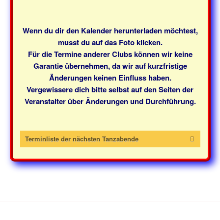
g
g
g
g
g
g
g
l
n
n
n
n
n
n
n
n
a
e
e
e
e
e
e
e
t
d
v
n
n
n
n
n
n
n
u
Wenn du dir den Kalender herunterladen möchtest,
A
i
n
musst du auf das Foto klicken.
n
g
Für die Termine anderer Clubs können wir keine
g
s
a
Garantie übernehmen, da wir auf kurzfristige
e
t
i
Änderungen keinen Einfluss haben.
n
i
c
Vergewissere dich bitte selbst auf den Seiten der
o
h
Veranstalter über Änderungen und Durchführung.
n
t
e
Terminliste der nächsten Tanzabende
n
,
N
Tag
Datum
Beginn
Level
Besonderh
a
Mittwoch
07. Januar
19:30 -
Mainstream
Open Hous
v
2026
21:30
i
Uhr