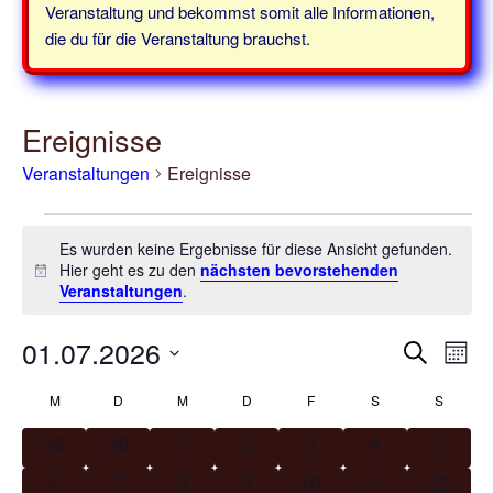
Veranstaltung und bekommst somit alle Informationen,
die du für die Veranstaltung brauchst.
Ereignisse
Veranstaltungen
Ereignisse
Veranstaltungen
Es wurden keine Ergebnisse für diese Ansicht gefunden.
Hier geht es zu den
nächsten bevorstehenden
H
Veranstaltungen
.
i
n
w
01.07.2026
V
V
S
e
M
e
e
u
i
D
o
K
r
M
MONTAG
D
DIENSTAG
M
MITTWOCH
D
DONNERSTAG
F
FREITAG
S
SAMSTAG
S
SONNT
s
r
c
a
n
a
a
t
h
0
0
0
0
0
0
a
0
29
30
1
2
3
4
5
a
n
l
u
e
V
V
V
V
V
V
V
n
t
0
0
0
0
0
0
0
6
7
8
9
10
11
12
s
m