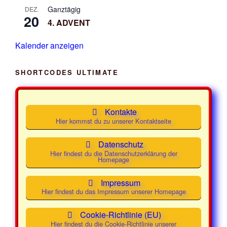
Ganztägig
DEZ.
Mittwoch
25.
19:30 -
Class und
20
4. ADVENT
Februar
21:30
Mainstream
2026
Uhr
Kalender anzeigen
Mittwoch
04. März
19:30 -
Class und
2026
21:30
Mainstream
SHORTCODES ULTIMATE
Uhr
Mittwoch
11. März
19:30 -
Class und
2026
Kontakte
21:30
Mainstream
Hier kommst du zu unserer Kontaktseite
Uhr
Datenschutz
Mittwoch
18. März
19:30 -
Class und
Hier findest du die Datenschutzerklärung der
2026
21:30
Mainstream
Homepage
Uhr
Impressum
Mittwoch
25. März
19:30 -
Class und
Hier findest du das Impressum unserer Homepage
2026
21:30
Mainstream
Uhr
Cookie-Richtlinie (EU)
Hier findest du die Cookie-Richtlinie unserer