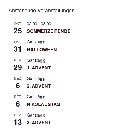
g
Mittwoch
14. Januar
19:30 -
Mainstream
Open Hous
Anstehende Veranstaltungen
a
2026
21:30
t
Uhr
02:00
-
03:00
OKT.
i
25
SOMMERZEITENDE
Mittwoch
21. Januar
19:30 -
Mainstream
o
2026
21:30
Ganztägig
n
OKT.
31
Uhr
HALLOWEEN
Mittwoch
04.
19:30 -
Mainstream
Ganztägig
NOV.
29
Februar
21:30
1. ADVENT
2026
Uhr
Ganztägig
DEZ.
6
Mittwoch
11.
19:30 -
Mainstream
2. ADVENT
Februar
21:30
Ganztägig
DEZ.
2026
Uhr
6
NIKOLAUSTAG
Mittwoch
18.
19:30 -
Class und
Ganztägig
DEZ.
Februar
21:30
Mainstream
13
3. ADVENT
2026
Uhr