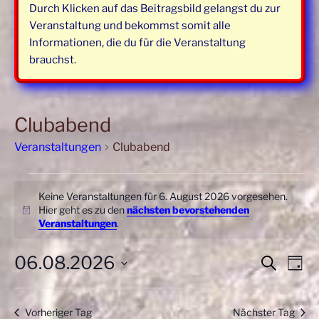
Durch Klicken auf das Beitragsbild gelangst du zur
Veranstaltung und bekommst somit alle
Informationen, die du für die Veranstaltung
brauchst.
Clubabend
Veranstaltungen
Clubabend
Veranstaltungen
Keine Veranstaltungen für 6. August 2026 vorgesehen.
für
Hier geht es zu den
nächsten bevorstehenden
H
6.
Veranstaltungen
.
i
August
n
w
06.08.2026
V
V
2026
S
T
e
u
e
e
i
a
D
c
r
s
g
r
a
h
Vorheriger Tag
Nächster Tag
a
t