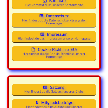
Kontakte
Mittwoch
18. März
19:30 -
Class und
Hier kommst du zu unserer Kontaktseite
2026
21:30
Mainstream
Uhr
Datenschutz
Hier findest du die Datenschutzerklärung der
Homepage
Mittwoch
25. März
19:30 -
Class und
2026
21:30
Mainstream
Impressum
Uhr
Hier findest du das Impressum unserer Homepage
Mittwoch
01. April
19:00 -
Class und
Cookie-Richtlinie (EU)
2026
21:30
Mainstream
Hier findest du die Cookie-Richtlinie unserer
Homepage
Uhr
Mittwoch
08. April
19:00 -
Class und
2026
21:30
Mainstream
Uhr
Satzung
Mittwoch
15. April
19:00 -
Class und
Hier findest du die Satzung unseres Clubs
2026
21:30
Mainstream
Uhr
Mitgliedsbeiträge
Hier findest du eine Aufstellung unserer