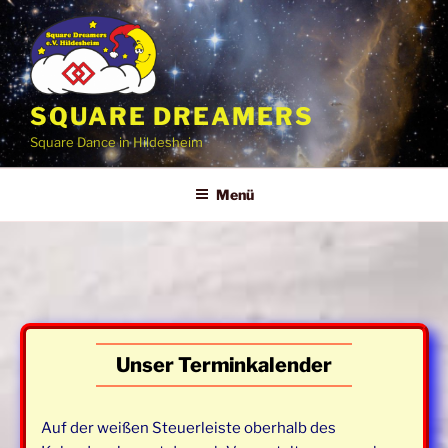
Zum
Inhalt
springen
SQUARE DREAMERS
Square Dance in Hildesheim
Menü
Unser Terminkalender
Auf der weißen Steuerleiste oberhalb des