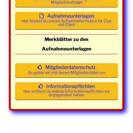
Mittwoch
22. April
19:00 -
Class und
Mitgliedsbeiträge
2026
21:30
Mainstream
Aufnahmeunterlagen
Uhr
Hier findest du unsere Aufnahmeformulare für Club
und Class
Mittwoch
29. April
19:00 -
Class und
2026
21:30
Mainstream
Merkblätter zu den
Uhr
Aufnahmeunterlagen
Mittwoch
06. Mai
19:00 -
Class und
2026
21:30
Mainstream
Mitgliederdatenschutz
Uhr
So gehen wir mit deinen Mitgliederdaten um
Mittwoch
13. Mai
19:00 -
Class und
Informationspflichten
2026
21:30
Mainstream
Hier erfährst du welche Informationspflichten wir
Uhr
dirgegenüber haben.
Mittwoch
20. Mai
19:00 -
Class und
2026
21:30
Mainstream
Uhr