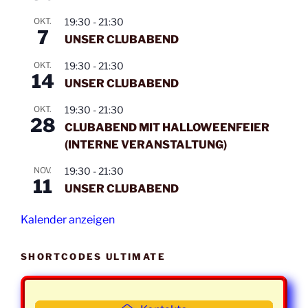
v
Mittwoch
11. Februar
19:30 -
Mainstream
i
OKT.
19:30
-
21:30
7
2026
21:30
UNSER CLUBABEND
g
Uhr
a
OKT.
19:30
-
21:30
14
Mittwoch
18. Februar
19:30 -
Class und
t
UNSER CLUBABEND
2026
21:30
Mainstream
i
OKT.
19:30
-
21:30
Uhr
o
28
CLUBABEND MIT HALLOWEENFEIER
n
Mittwoch
25. Februar
19:30 -
Class und
(INTERNE VERANSTALTUNG)
2026
21:30
Mainstream
Uhr
NOV.
19:30
-
21:30
11
UNSER CLUBABEND
Mittwoch
04. März
19:30 -
Class und
2026
21:30
Mainstream
Kalender anzeigen
Uhr
SHORTCODES ULTIMATE
Mittwoch
11. März
19:30 -
Class und
2026
21:30
Mainstream
Uhr