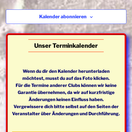
a
e
n
u
n
s
m
Kalender abonnieren
s
t
w
t
a
ä
a
l
h
l
t
l
Unser Terminkalender
e
u
t
n
n
u
.
g
n
Wenn du dir den Kalender herunterladen
A
g
möchtest, musst du auf das Foto klicken.
n
e
Für die Termine anderer Clubs können wir keine
s
n
Garantie übernehmen, da wir auf kurzfristige
i
S
Änderungen keinen Einfluss haben.
c
Vergewissere dich bitte selbst auf den Seiten der
u
h
Veranstalter über Änderungen und Durchführung.
t
c
e
h
n