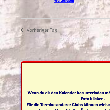
Weiterlesen
n
n
g
S
e
b
u
e
Vorheriger Tag
c
n
.
h
S
e
u
c
u
h
n
e
n
d
a
A
c
h
Wenn du dir den Kalender herunterladen mö
n
V
Foto klicken.
s
e
Für die Termine anderer Clubs können wir k
r