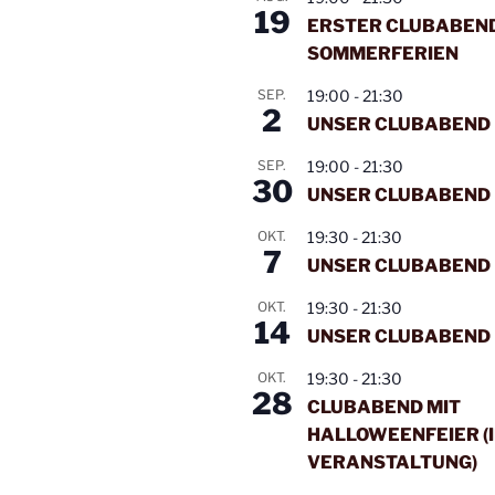
s
19
ERSTER CLUBABEND
Mittwoch
04. März 2026
1
t
e
SOMMERFERIEN
l
i
Mittwoch
11. März 2026
1
w
SEP.
19:00
-
21:30
o
o
2
Mittwoch
18. März 2026
1
UNSER CLUBABEND
r
n
Mittwoch
25. März 2026
1
t
SEP.
19:00
-
21:30
30
.
UNSER CLUBABEND
Mittwoch
01. April 2026
1
OKT.
19:30
-
21:30
Mittwoch
08. April 2026
1
7
UNSER CLUBABEND
Mittwoch
15. April 2026
1
OKT.
19:30
-
21:30
14
Mittwoch
22. April 2026
UNSER CLUBABEND
1
OKT.
19:30
-
21:30
Mittwoch
29. April 2026
1
28
CLUBABEND MIT
Mittwoch
06. Mai 2026
1
HALLOWEENFEIER (
VERANSTALTUNG)
Mittwoch
13. Mai 2026
1