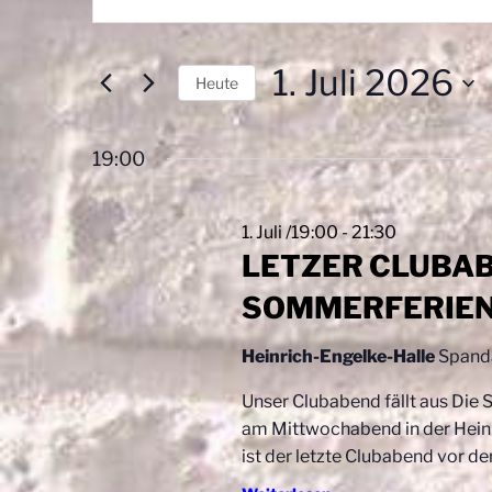
für
e
i
t
1.
r
t
1. Juli 2026
Juli
a
e
Heute
S
2026
D
n
c
a
19:00
s
h
t
l
u
t
ü
m
1. Juli /19:00
-
21:30
a
s
w
LETZER CLUBA
s
ä
l
e
SOMMERFERIE
h
t
l
l
w
Heinrich-Engelke-Halle
e
Spand
u
o
n
n
r
Unser Clubabend fällt aus Die
.
t
am Mittwochabend in der Heinr
g
e
ist der letzte Clubabend vor d
e
i