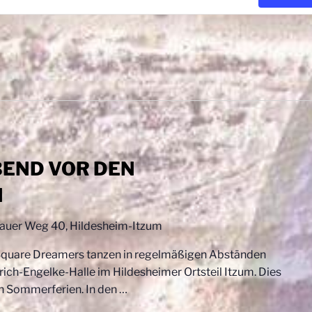
BEND VOR DEN
N
auer Weg 40, Hildesheim-Itzum
 Square Dreamers tanzen in regelmäßigen Abständen
ich-Engelke-Halle im Hildesheimer Ortsteil Itzum. Dies
en Sommerferien. In den
…